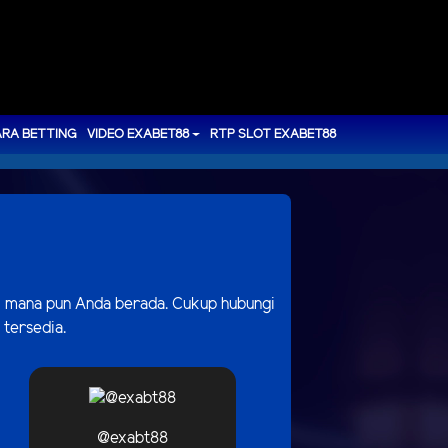
RA BETTING
VIDEO EXABET88
RTP SLOT EXABET88
di mana pun Anda berada. Cukup hubungi
 tersedia.
@exabt88